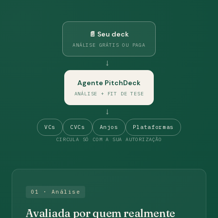
📄 Seu deck
ANÁLISE GRÁTIS OU PAGA
→
Agente PitchDeck
ANÁLISE + FIT DE TESE
→
VCs
CVCs
Anjos
Plataformas
CIRCULA SÓ COM A SUA AUTORIZAÇÃO
01 · Análise
Avaliada por quem realmente