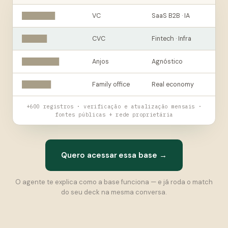
████████
VC
SaaS B2B · IA
██████
CVC
Fintech · Infra
█████████
Anjos
Agnóstico
███████
Family office
Real economy
+600 registros · verificação e atualização mensais ·
fontes públicas + rede proprietária
Quero acessar essa base →
O agente te explica como a base funciona — e já roda o match
do seu deck na mesma conversa.