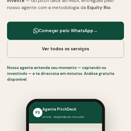
investe
— do pitch deck ao M&A, entregues pelo
nosso agente com a metodologia da
Equity Rio
.
Começar pelo WhatsApp
→
Ver todos os serviços
Nosso agente entende seu momento — captando ou
investindo — e te direciona em minutos. Análise gratuita
disponível.
Agente PitchDeck
PD
online · responde em minutos