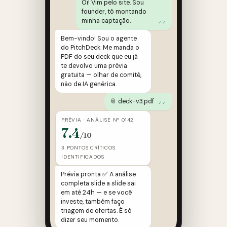
Oi! Vim pelo site. Sou
founder, tô montando
minha captação.
✓✓
Bem-vindo! Sou o agente
do PitchDeck. Me manda o
PDF do seu deck que eu já
te devolvo uma prévia
gratuita — olhar de comitê,
não de IA genérica.
📎 deck-v3.pdf
✓✓
PRÉVIA · ANÁLISE Nº 0142
7.4
/10
3 PONTOS CRÍTICOS
IDENTIFICADOS
Prévia pronta ✅ A análise
completa slide a slide sai
em até 24h — e se você
investe, também faço
triagem de ofertas. É só
dizer seu momento.