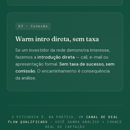
03 · Conexão
Warm intro direta, sem taxa
Se um investidor da rede demonstra interesse,
fazemos a
introdução direta
— call, e-mail ou
apresentação formal.
Sem taxa de sucesso, sem
comissão.
O encaminhamento é consequência
da análise.
O PITCHDECK É, NA PRÁTICA, UM
CANAL DE DEAL
FLOW QUALIFICADO
· VOCÊ GANHA ANÁLISE + CHANCE
REAL DE CAPTAÇÃO