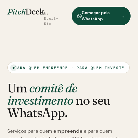
Pitch
Deck
Começar pelo
by
→
Equity
WhatsApp
Rio
PARA QUEM EMPREENDE · PARA QUEM INVESTE
Um
comitê de
investimento
no seu
WhatsApp.
Serviços para quem
empreende
e para quem