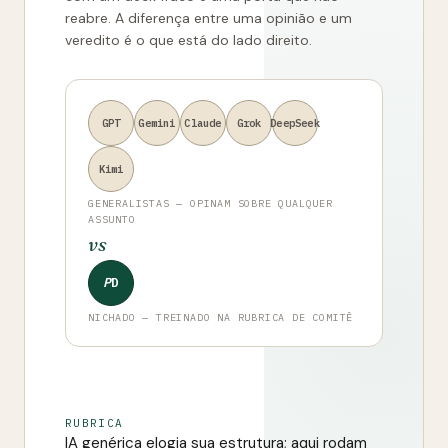
reabre. A diferença entre uma opinião e um
veredito é o que está do lado direito.
GPT
Gemini
Claude
Grok
DeepSeek
Kimi
GENERALISTAS — OPINAM SOBRE QUALQUER
ASSUNTO
vs
P
D
NICHADO — TREINADO NA RUBRICA DE COMITÊ
RUBRICA
IA genérica elogia sua estrutura; aqui rodam