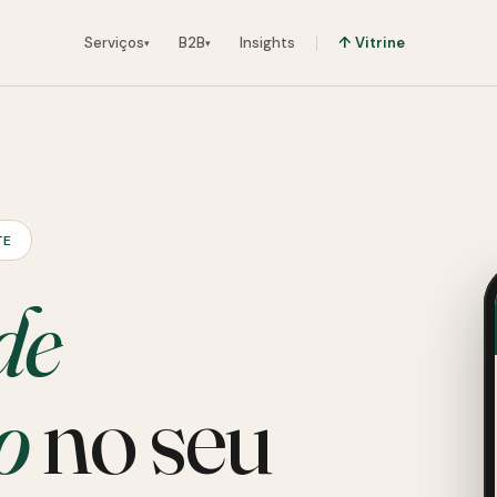
Serviços
B2B
Insights
↑ Vitrine
▾
▾
TE
de
o
no seu