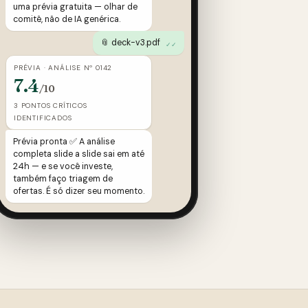
uma prévia gratuita — olhar de
comitê, não de IA genérica.
📎 deck-v3.pdf
✓✓
PRÉVIA · ANÁLISE Nº 0142
7.4
/10
3 PONTOS CRÍTICOS
IDENTIFICADOS
Prévia pronta ✅ A análise
completa slide a slide sai em até
24h — e se você investe,
também faço triagem de
ofertas. É só dizer seu momento.