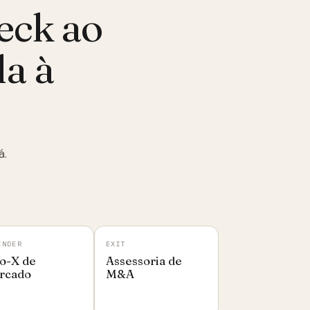
eck ao
da à
á.
ENDER
EXIT
o-X de
Assessoria de
rcado
M&A