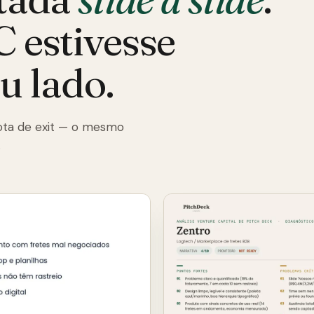
 estivesse
u lado.
 rota de exit — o mesmo
.