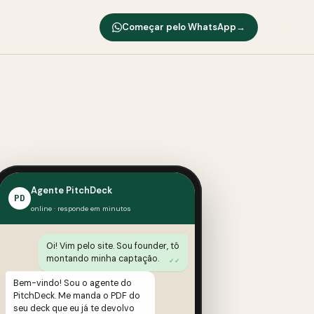
Começar pelo WhatsApp
→
Agente PitchDeck
PD
online · responde em minutos
Oi! Vim pelo site. Sou founder, tô
montando minha captação.
✓✓
Bem-vindo! Sou o agente do
PitchDeck. Me manda o PDF do
seu deck que eu já te devolvo