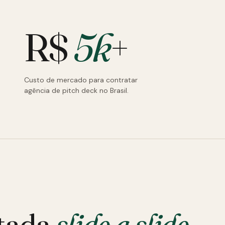
R$
5k
+
Custo de mercado para contratar
agência de pitch deck no Brasil.
tada
slide a slide
.