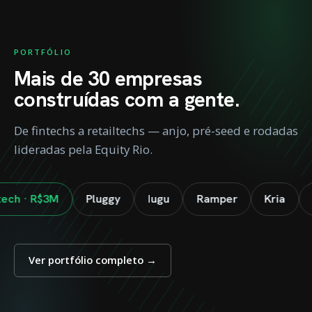
PORTFÓLIO
Mais de 30 empresas
construídas com a gente.
De fintechs a retailtechs — anjo, pré-seed e rodadas
lideradas pela Equity Rio.
M
Pluggy
Iugu
Ramper
Kria
Construc
Ver portfólio completo →