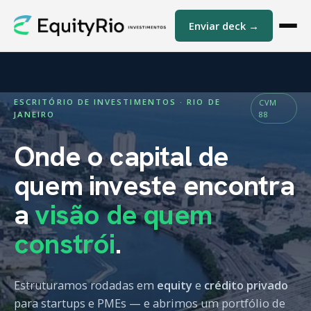
Enviar deck →
ESCRITÓRIO DE INVESTIMENTOS · RIO DE
CVM
JANEIRO
88
Onde o capital de
quem investe encontra
a
visão de quem
constrói
.
Estruturamos rodadas em
equity
e
crédito privado
para startups e PMEs — e abrimos um portfólio de